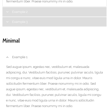
fermentum liber. Praese nonummy mi in odio.
Example 2
Sed augue ipsum, egestas nec, vestibulum et, malesuada
Example 3
adipiscing, dui. Vestibulum facilisis, purunec pulvinar iaculis,
Sed augue ipsum, egestas nec, vestibulum et, malesuada
ligula mi congu e nunc, vitae euis mod ligula urna in dolor. Mauris
adipiscing, dui. Vestibulum facilisis, purunec pulvinar iaculis,
sollicitudin fermentum liber. Praese nonummy mi in odio. Sed
Minimal
ligula mi congu e nunc, vitae euis mod ligula urna in dolor. Mauris
augue ipsum, egestas nec, vestibulum et, malesuada adipiscing,
sollicitudin fermentum liber. Praese nonummy mi in odio. Sed
dui. Vestibulum facilisis, purunec pulvinar iaculis, ligula mi congu
augue ipsum, egestas nec, vestibulum et, malesuada adipiscing,
e nunc, vitae euis mod ligula urna in dolor. Mauris sollicitudin
Example 1
dui. Vestibulum facilisis, purunec pulvinar iaculis, ligula mi congu
fermentum liber. Praese nonummy mi in odio.
e nunc, vitae euis mod ligula urna in dolor. Mauris sollicitudin
Sed augue ipsum, egestas nec, vestibulum et, malesuada
fermentum liber. Praese nonummy mi in odio.
adipiscing, dui. Vestibulum facilisis, purunec pulvinar iaculis, ligula
mi congu e nunc, vitae euis mod ligula urna in dolor. Mauris
sollicitudin fermentum liber. Praese nonummy mi in odio. Sed
augue ipsum, egestas nec, vestibulum et, malesuada adipiscing,
dui. Vestibulum facilisis, purunec pulvinar iaculis, ligula mi congu
e nunc, vitae euis mod ligula urna in dolor. Mauris sollicitudin
fermentum liber. Praese nonummy mi in odio.